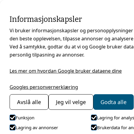
Hjem
Informasjonskapsler
Vi bruker informasjonskapsler og personopplysninger 
den beste opplevelsen, tilpasse annonser og analysere
Ved å samtykke, godtar du at vi og Google bruker datae
personlig tilpasning av annonser.
Les mer om hvordan Google bruker dataene dine
Googles personvernerklæring
Avslå alle
Jeg vil velge
Godta alle
Funksjon
Lagring for analy
Lagring av annonser
Brukerdata for a