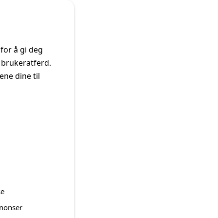
Destinasjoner
Turer
Artikler
Dine bilder
for å gi deg
 brukeratferd.
ne dine til
se
nnonser