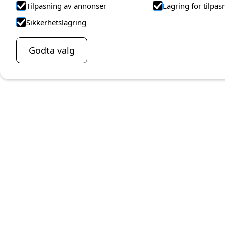
Tilpasning av annonser
Lagring for tilpas
Sikkerhetslagring
Godta valg